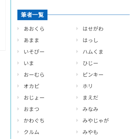
筆者一覧
あおくら
はせがわ
あまま
はっし
いそぴー
ハムくま
いま
ひじー
おーむら
ピンキー
オカピ
ホリ
おじょー
まえだ
おまつ
みなみ
かわぐち
みやじゃが
クルム
みやも