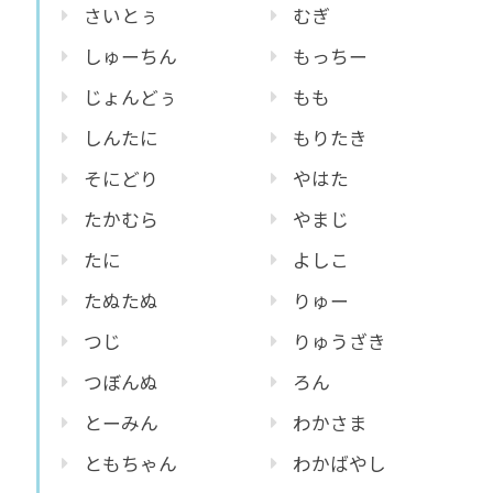
さいとぅ
むぎ
しゅーちん
もっちー
じょんどぅ
もも
しんたに
もりたき
そにどり
やはた
たかむら
やまじ
たに
よしこ
たぬたぬ
りゅー
つじ
りゅうざき
つぼんぬ
ろん
とーみん
わかさま
ともちゃん
わかばやし