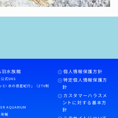
鳥羽水族館
個人情報保護方針
公式SNS
特定個人情報保護方
もっと! 水の惑星紀行」（ZTV制
針
カスタマーハラスメ
誌
ントに対する基本方
PER AQUARIUM
針
館年報