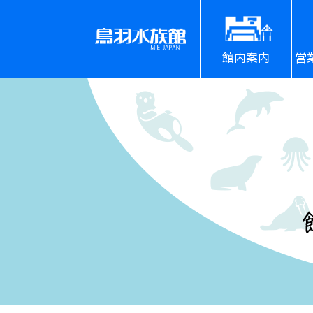
館内案内
営