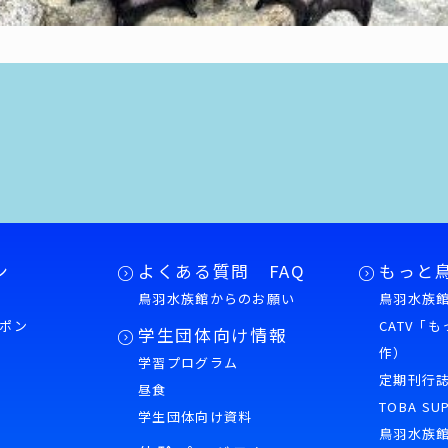
ン
よくある質問 FAQ
もっと
鳥羽水族館からのお願い
鳥羽水族館
ポン
CATV「
学生団体向け情報
作）
学習プログラム
様
定期刊行
昼食
TOBA SU
学生団体向け資料
鳥羽水族