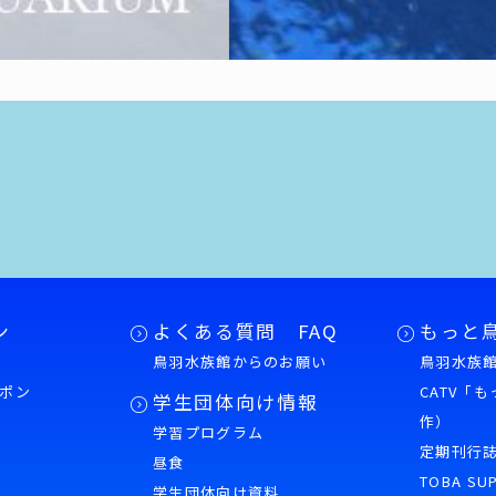
ン
よくある質問 FAQ
もっと
鳥羽水族館からのお願い
鳥羽水族館
ポン
CATV「
学生団体向け情報
作）
学習プログラム
様
定期刊行
昼食
TOBA SU
学生団体向け資料