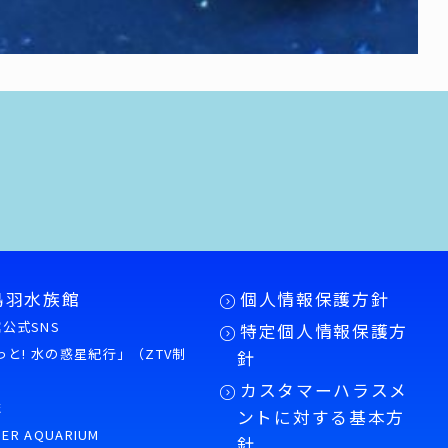
鳥羽水族館
個人情報保護方針
公式SNS
特定個人情報保護方
もっと! 水の惑星紀行」（ZTV制
針
カスタマーハラスメ
誌
ントに対する基本方
PER AQUARIUM
針