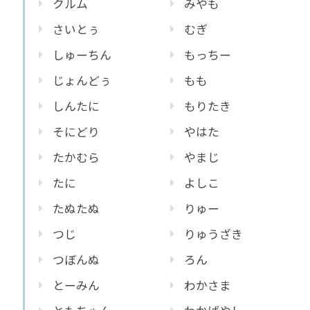
クルム
みやも
さいとぅ
むぎ
しゅーちん
もっちー
じょんどぅ
もも
しんたに
もりたき
そにどり
やはた
たかむら
やまじ
たに
よしこ
たぬたぬ
りゅー
つじ
りゅうざき
つぼんぬ
ろん
とーみん
わかさま