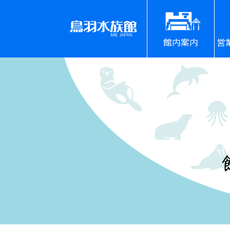
館内案内
営