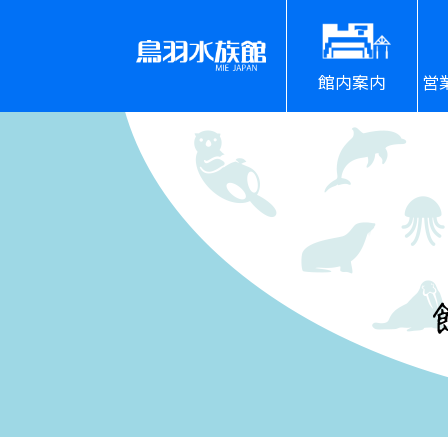
館内案内
営