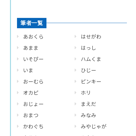
筆者一覧
あおくら
はせがわ
あまま
はっし
いそぴー
ハムくま
いま
ひじー
おーむら
ピンキー
オカピ
ホリ
おじょー
まえだ
おまつ
みなみ
かわぐち
みやじゃが