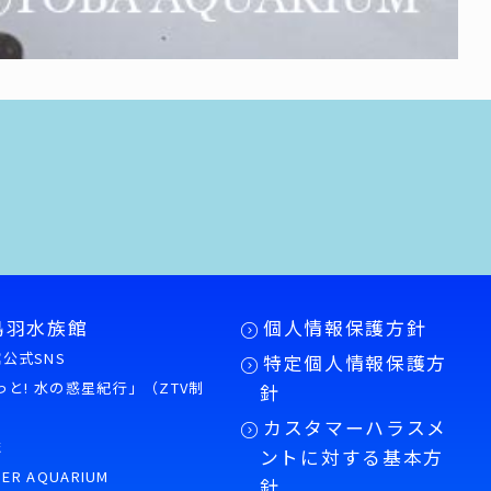
鳥羽水族館
個人情報保護方針
公式SNS
特定個人情報保護方
もっと! 水の惑星紀行」（ZTV制
針
カスタマーハラスメ
誌
ントに対する基本方
PER AQUARIUM
針