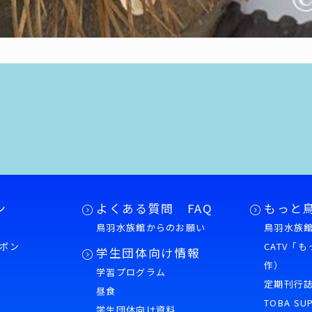
ン
よくある質問 FAQ
もっと
鳥羽水族館からのお願い
鳥羽水族館
ポン
CATV「
学生団体向け情報
作）
学習プログラム
様
定期刊行
昼食
TOBA SU
学生団体向け資料