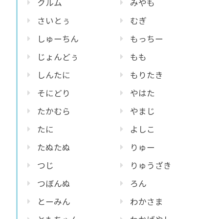
クルム
みやも
さいとぅ
むぎ
しゅーちん
もっちー
じょんどぅ
もも
しんたに
もりたき
そにどり
やはた
たかむら
やまじ
たに
よしこ
たぬたぬ
りゅー
つじ
りゅうざき
つぼんぬ
ろん
とーみん
わかさま