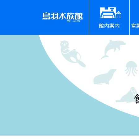
館内案内
営