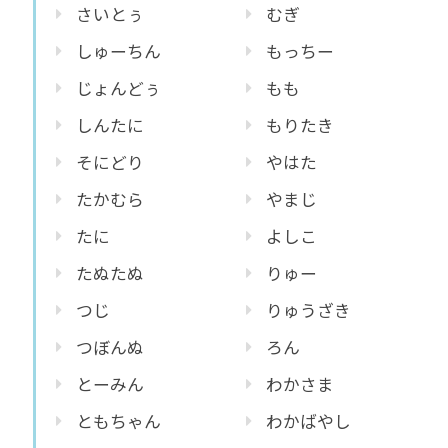
さいとぅ
むぎ
しゅーちん
もっちー
じょんどぅ
もも
しんたに
もりたき
そにどり
やはた
たかむら
やまじ
たに
よしこ
たぬたぬ
りゅー
つじ
りゅうざき
つぼんぬ
ろん
とーみん
わかさま
ともちゃん
わかばやし