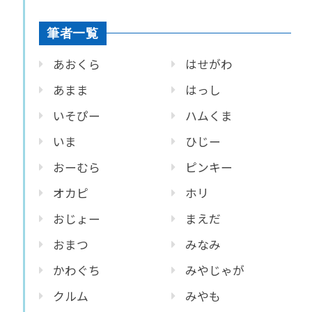
筆者一覧
あおくら
はせがわ
あまま
はっし
いそぴー
ハムくま
いま
ひじー
おーむら
ピンキー
オカピ
ホリ
おじょー
まえだ
おまつ
みなみ
かわぐち
みやじゃが
クルム
みやも