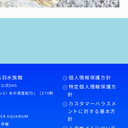
鳥羽水族館
個人情報保護方針
公式SNS
特定個人情報保護方
もっと! 水の惑星紀行」（ZTV制
針
カスタマーハラスメ
誌
ントに対する基本方
PER AQUARIUM
針
館年報