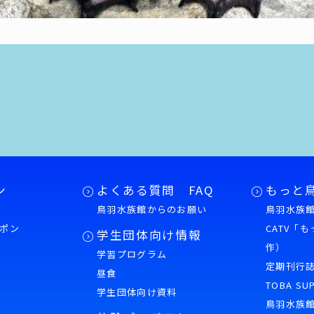
ン
よくある質問 FAQ
もっと
鳥羽水族館からのお願い
鳥羽水族館
ポン
CATV「
学生団体向け情報
作）
学習プログラム
様
定期刊行
昼食
TOBA SU
学生団体向け資料
鳥羽水族