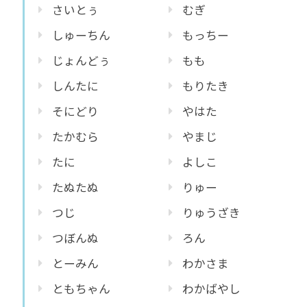
さいとぅ
むぎ
しゅーちん
もっちー
じょんどぅ
もも
しんたに
もりたき
そにどり
やはた
たかむら
やまじ
たに
よしこ
たぬたぬ
りゅー
つじ
りゅうざき
つぼんぬ
ろん
とーみん
わかさま
ともちゃん
わかばやし