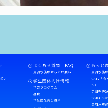
ン
よくある質問 FAQ
もっと
鳥羽水族館からのお願い
鳥羽水族館
ポン
CATV「
学生団体向け情報
作）
学習プログラム
様
定期刊行
昼食
TOBA SU
学生団体向け資料
鳥羽水族