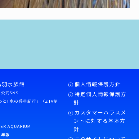
鳥羽水族館
個人情報保護方針
公式SNS
特定個人情報保護方
もっと! 水の惑星紀行」（ZTV制
針
カスタマーハラスメ
誌
ントに対する基本方
PER AQUARIUM
針
館年報