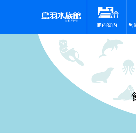
館内案内
営