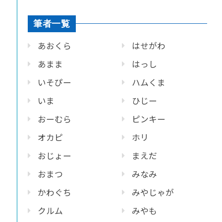
筆者一覧
あおくら
はせがわ
あまま
はっし
いそぴー
ハムくま
いま
ひじー
おーむら
ピンキー
オカピ
ホリ
おじょー
まえだ
おまつ
みなみ
かわぐち
みやじゃが
クルム
みやも