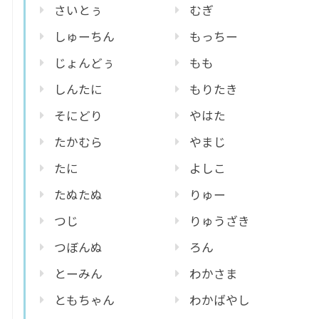
さいとぅ
むぎ
しゅーちん
もっちー
じょんどぅ
もも
しんたに
もりたき
そにどり
やはた
たかむら
やまじ
たに
よしこ
たぬたぬ
りゅー
つじ
りゅうざき
つぼんぬ
ろん
とーみん
わかさま
ともちゃん
わかばやし