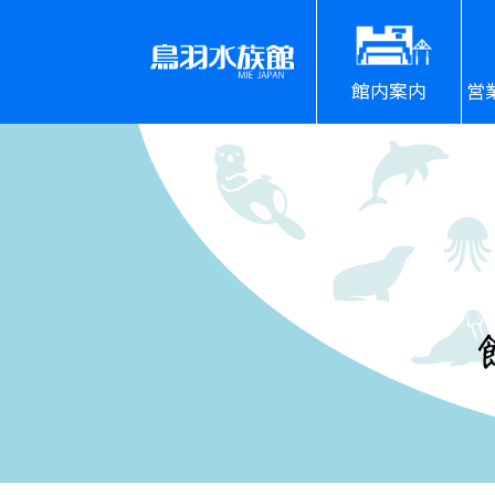
館内案内
営