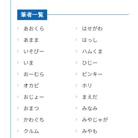
筆者一覧
あおくら
はせがわ
あまま
はっし
いそぴー
ハムくま
いま
ひじー
おーむら
ピンキー
オカピ
ホリ
おじょー
まえだ
おまつ
みなみ
かわぐち
みやじゃが
クルム
みやも