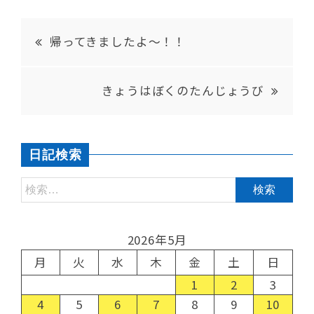
帰ってきましたよ～！！
きょうはぼくのたんじょうび
日記検索
2026年5月
月
火
水
木
金
土
日
1
2
3
4
5
6
7
8
9
10