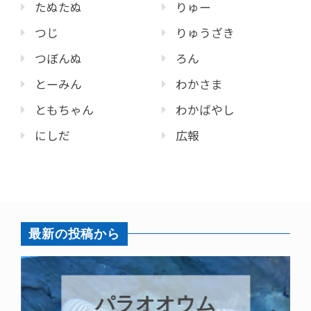
たぬたぬ
りゅー
つじ
りゅうざき
つぼんぬ
ろん
とーみん
わかさま
ともちゃん
わかばやし
にしだ
広報
最新の投稿から
パラオオウム