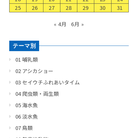
25
26
27
28
29
30
31
« 4月
6月 »
テーマ別
01 哺乳類
02 アシカショー
03 セイウチふれあいタイム
04 爬虫類・両生類
05 海水魚
06 淡水魚
07 鳥類