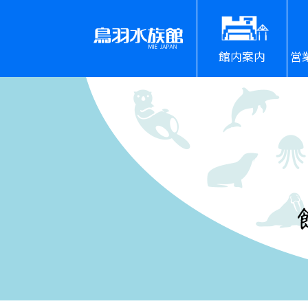
館内案内
営