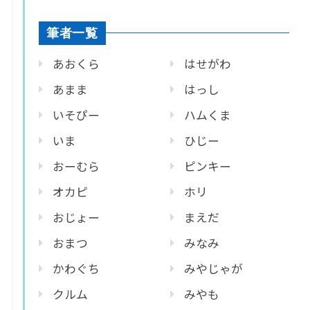
筆者一覧
あおくら
はせがわ
あまま
はっし
いそぴー
ハムくま
いま
ひじー
おーむら
ピンキー
オカピ
ホリ
おじょー
まえだ
おまつ
みなみ
かわぐち
みやじゃが
クルム
みやも