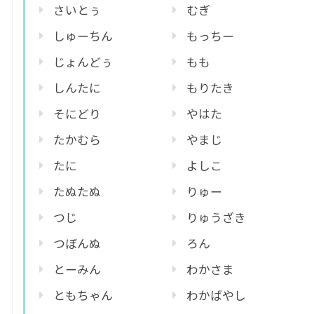
さいとぅ
むぎ
しゅーちん
もっちー
じょんどぅ
もも
しんたに
もりたき
そにどり
やはた
たかむら
やまじ
たに
よしこ
たぬたぬ
りゅー
つじ
りゅうざき
つぼんぬ
ろん
とーみん
わかさま
ともちゃん
わかばやし