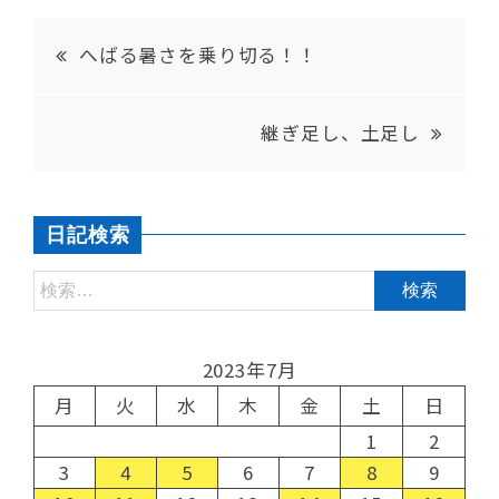
へばる暑さを乗り切る！！
継ぎ足し、土足し
日記検索
2023年7月
月
火
水
木
金
土
日
1
2
3
4
5
6
7
8
9