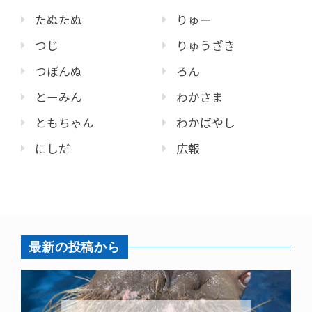
たぬたぬ
りゅー
つじ
りゅうざき
つぼんぬ
ろん
とーみん
わかさま
ともちゃん
わかばやし
にしだ
広報
最新の投稿から