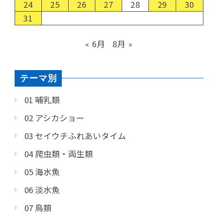
24
25
26
27
28
29
30
31
« 6月
8月 »
テーマ別
01 哺乳類
02 アシカショー
03 セイウチふれあいタイム
04 爬虫類・両生類
05 海水魚
06 淡水魚
07 鳥類