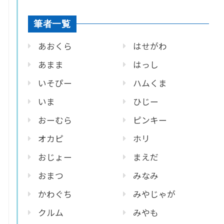
筆者一覧
あおくら
はせがわ
あまま
はっし
いそぴー
ハムくま
いま
ひじー
おーむら
ピンキー
オカピ
ホリ
おじょー
まえだ
おまつ
みなみ
かわぐち
みやじゃが
クルム
みやも