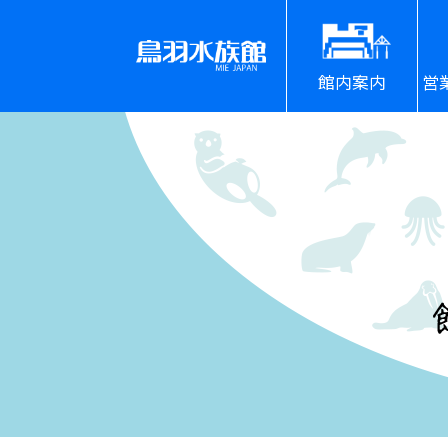
館内案内
営