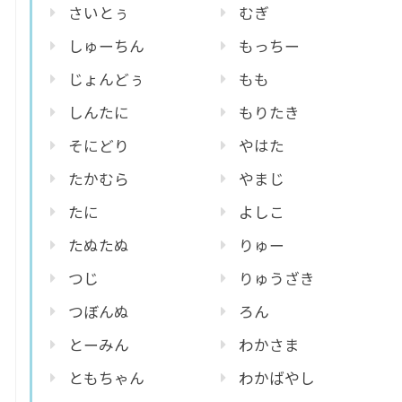
さいとぅ
むぎ
しゅーちん
もっちー
じょんどぅ
もも
しんたに
もりたき
そにどり
やはた
たかむら
やまじ
たに
よしこ
たぬたぬ
りゅー
つじ
りゅうざき
つぼんぬ
ろん
とーみん
わかさま
ともちゃん
わかばやし