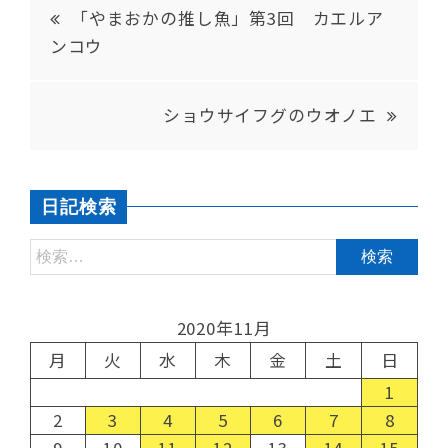
「やまおかの推し魚」第3回 カエルア
ンコウ
ショウサイフグのウオノエ
日記検索
2020年11月
月
火
水
木
金
土
日
1
2
3
4
5
6
7
8