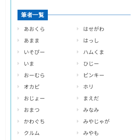
筆者一覧
あおくら
はせがわ
あまま
はっし
いそぴー
ハムくま
いま
ひじー
おーむら
ピンキー
オカピ
ホリ
おじょー
まえだ
おまつ
みなみ
かわぐち
みやじゃが
クルム
みやも