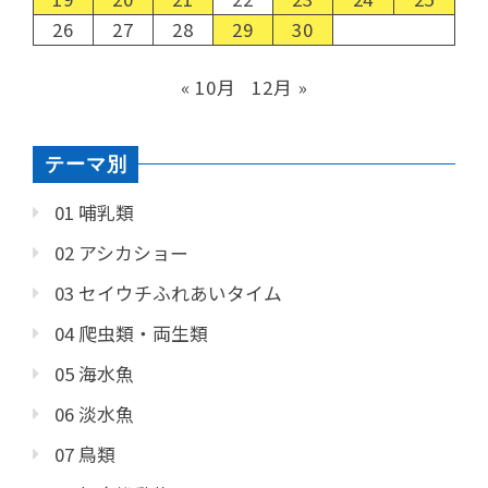
26
27
28
29
30
« 10月
12月 »
テーマ別
01 哺乳類
02 アシカショー
03 セイウチふれあいタイム
04 爬虫類・両生類
05 海水魚
06 淡水魚
07 鳥類