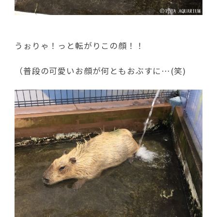
うぉりゃ！っと転がりこの顔！！
（普段の可愛いお顔が何ともおぶすに…(笑)