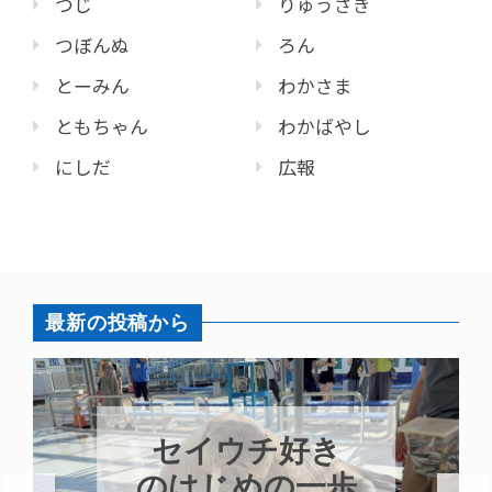
つじ
りゅうざき
つぼんぬ
ろん
とーみん
わかさま
ともちゃん
わかばやし
にしだ
広報
最新の投稿から
８月はカガミモ
歩
チウニ推し