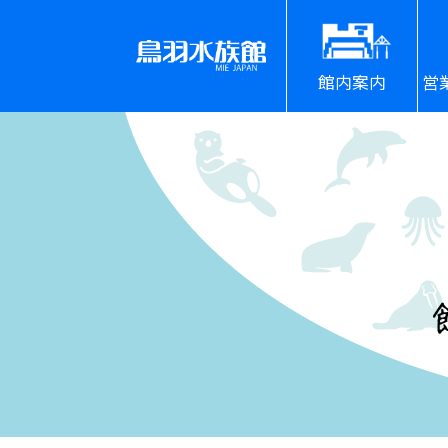
館内案内
営