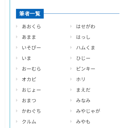
筆者一覧
あおくら
はせがわ
あまま
はっし
いそぴー
ハムくま
いま
ひじー
おーむら
ピンキー
オカピ
ホリ
おじょー
まえだ
おまつ
みなみ
かわぐち
みやじゃが
クルム
みやも