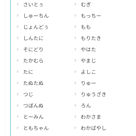
さいとぅ
むぎ
しゅーちん
もっちー
じょんどぅ
もも
しんたに
もりたき
そにどり
やはた
たかむら
やまじ
たに
よしこ
たぬたぬ
りゅー
つじ
りゅうざき
つぼんぬ
ろん
とーみん
わかさま
ともちゃん
わかばやし