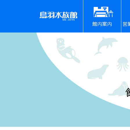
館内案内
営