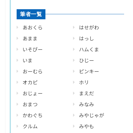
筆者一覧
あおくら
はせがわ
あまま
はっし
いそぴー
ハムくま
いま
ひじー
おーむら
ピンキー
オカピ
ホリ
おじょー
まえだ
おまつ
みなみ
かわぐち
みやじゃが
クルム
みやも