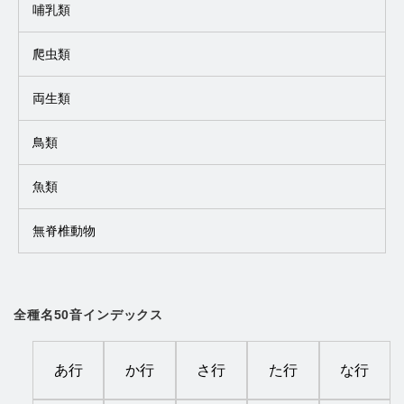
哺乳類
爬虫類
両生類
鳥類
魚類
無脊椎動物
全種名50音インデックス
あ行
か行
さ行
た行
な行