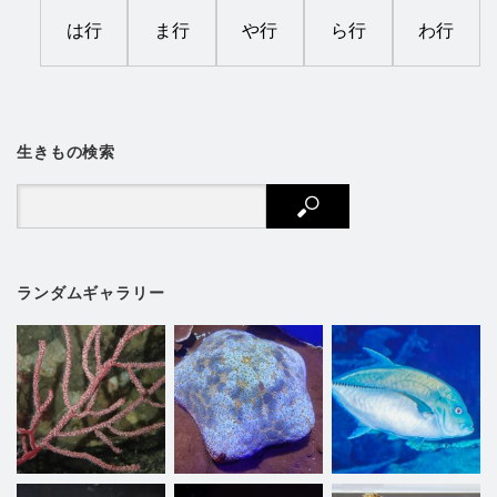
は行
ま行
や行
ら行
わ行
生きもの検索
ランダムギャラリー