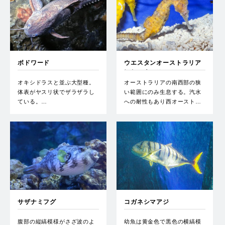
ボドワード
ウエスタンオーストラリア
ンシーホース
オキシドラスと並ぶ大型種。
オーストラリアの南西部の狭
体表がヤスリ状でザラザラし
い範囲にのみ生息する。汽水
ている。…
への耐性もあり西オースト…
サザナミフグ
コガネシマアジ
腹部の縦縞模様がさざ波のよ
幼魚は黄金色で黒色の横縞模