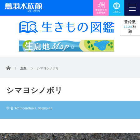
登録数
種
1128
類
ホーム
魚類
シマヨシノボリ
シマヨシノボリ
学名:
Rhinogobius nagoyae