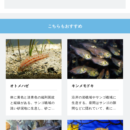
こちらもおすすめ
オトメハゼ
キンメモドキ
体に黄色と淡青色の縦列斑紋
沿岸の岩礁域やサンゴ礁域に
と縦線がある。サンゴ礁域の
生息する。昼間はサンゴの隙
浅い砂泥地に生息し、砂ご…
間などに隠れていて、夜に…