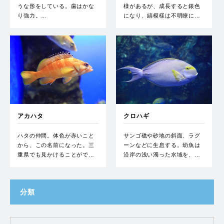
うな形をしている。歯はかな
様があるが、成長すると銀色
り強力。…
になり、縞模様は不明瞭に…
アカハタ
クロハギ
ハタの仲間。体色が赤いこと
サンゴ礁や砂地の斜面、ラグ
から、この名前になった。三
ーンなどに生息する。幼魚は
重県でも見かけることがで…
沿岸の浅い濁った水域を、…
分類