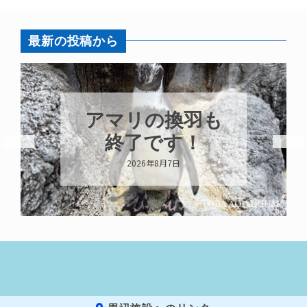
最新の投稿から
換羽も
トビウオ幼魚
す！
示中！
月7日
2026年8月6日