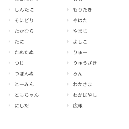
しんたに
もりたき
そにどり
やはた
たかむら
やまじ
たに
よしこ
たぬたぬ
りゅー
つじ
りゅうざき
つぼんぬ
ろん
とーみん
わかさま
ともちゃん
わかばやし
にしだ
広報