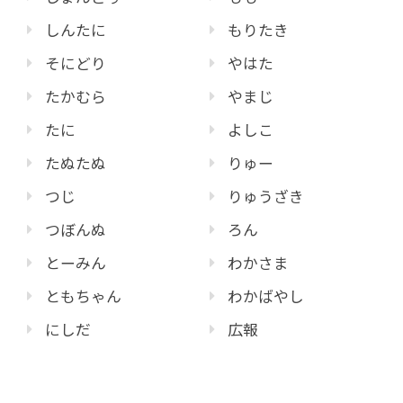
しんたに
もりたき
そにどり
やはた
たかむら
やまじ
たに
よしこ
たぬたぬ
りゅー
つじ
りゅうざき
つぼんぬ
ろん
とーみん
わかさま
ともちゃん
わかばやし
にしだ
広報