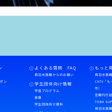
ン
よくある質問 FAQ
もっと
鳥羽水族館からのお願い
鳥羽水族館
ポン
CATV「
学生団体向け情報
作）
学習プログラム
様
定期刊行
昼食
TOBA SU
学生団体向け資料
鳥羽水族