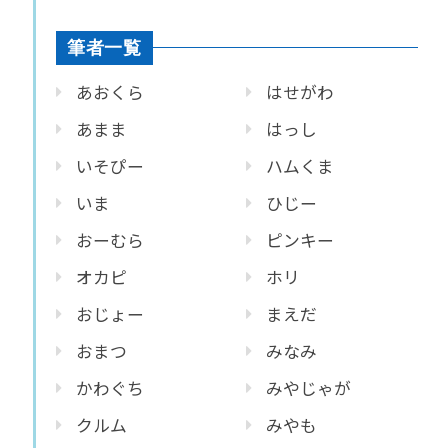
筆者一覧
あおくら
はせがわ
あまま
はっし
いそぴー
ハムくま
いま
ひじー
おーむら
ピンキー
オカピ
ホリ
おじょー
まえだ
おまつ
みなみ
かわぐち
みやじゃが
クルム
みやも