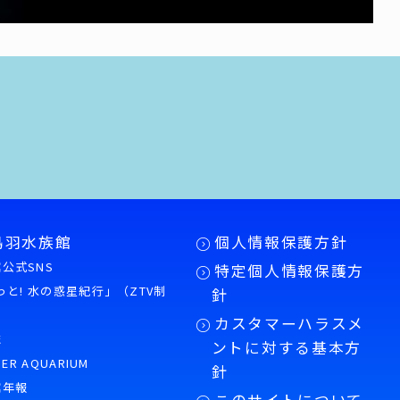
鳥羽水族館
個人情報保護方針
公式SNS
特定個人情報保護方
もっと! 水の惑星紀行」（ZTV制
針
カスタマーハラスメ
誌
ントに対する基本方
PER AQUARIUM
針
館年報