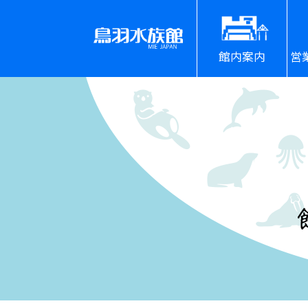
館内案内
営