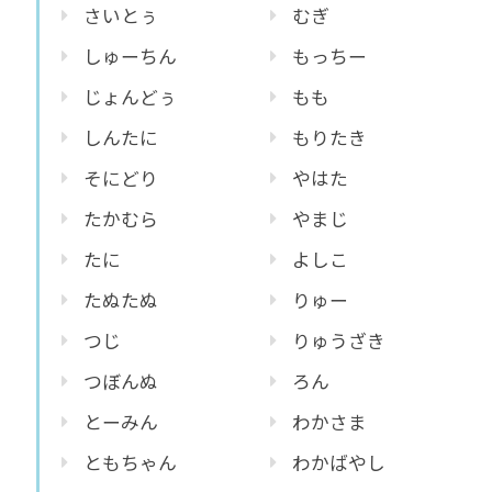
さいとぅ
むぎ
しゅーちん
もっちー
じょんどぅ
もも
しんたに
もりたき
そにどり
やはた
たかむら
やまじ
たに
よしこ
たぬたぬ
りゅー
つじ
りゅうざき
つぼんぬ
ろん
とーみん
わかさま
ともちゃん
わかばやし