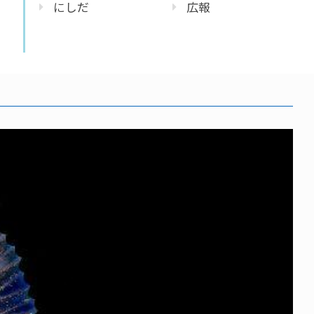
にしだ
広報