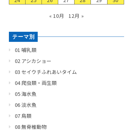
24
25
26
27
28
29
30
« 10月
12月 »
テーマ別
01 哺乳類
02 アシカショー
03 セイウチふれあいタイム
04 爬虫類・両生類
05 海水魚
06 淡水魚
07 鳥類
08 無脊椎動物