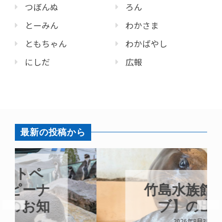
つぼんぬ
ろん
とーみん
わかさま
ともちゃん
わかばやし
にしだ
広報
最新の投稿から
竹島水族館【ラ
ブ】の出産
2026年8月3日