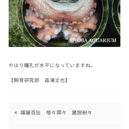
やはり瞳孔が水平になっていますね。
【飼育研究部 森滝丈也】
議論百出 喧々諤々 諸説紛々