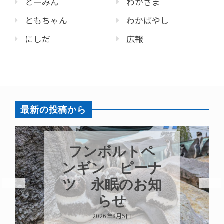
とーみん
わかさま
ともちゃん
わかばやし
にしだ
広報
最新の投稿から
竹島水族館【ラ
ブ】の出産
2026年8月3日