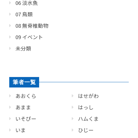
06 淡水魚
07 鳥類
08 無脊椎動物
09 イベント
未分類
筆者一覧
あおくら
はせがわ
あまま
はっし
いそぴー
ハムくま
いま
ひじー