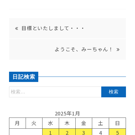
目標といたしまして・・・
ようこそ、みーちゃん！
日記検索
2025年1月
月
火
水
木
金
土
日
1
2
3
4
5