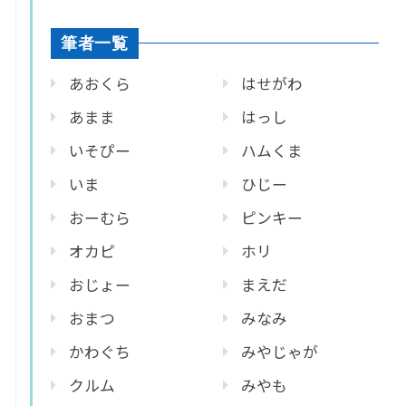
筆者一覧
あおくら
はせがわ
あまま
はっし
いそぴー
ハムくま
いま
ひじー
おーむら
ピンキー
オカピ
ホリ
おじょー
まえだ
おまつ
みなみ
かわぐち
みやじゃが
クルム
みやも