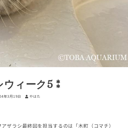
シウィーク5⁑
24年3月19日
やはた
フアザラシ最終回を担当するのは「木町（コマチ）