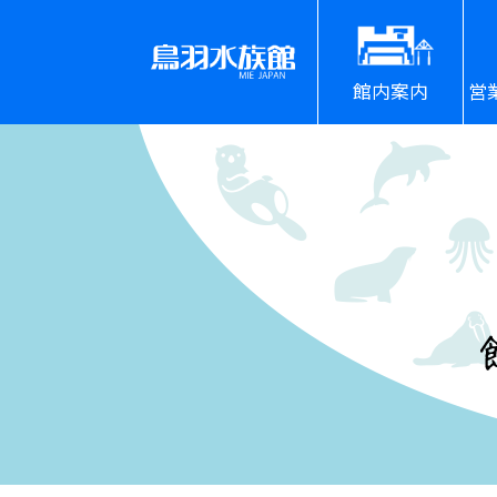
館内案内
営