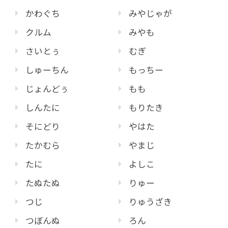
かわぐち
みやじゃが
クルム
みやも
さいとぅ
むぎ
しゅーちん
もっちー
じょんどぅ
もも
しんたに
もりたき
そにどり
やはた
たかむら
やまじ
たに
よしこ
たぬたぬ
りゅー
つじ
りゅうざき
つぼんぬ
ろん