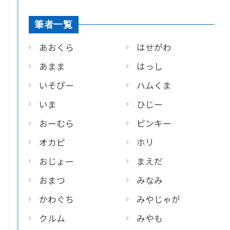
筆者一覧
あおくら
はせがわ
あまま
はっし
いそぴー
ハムくま
いま
ひじー
おーむら
ピンキー
オカピ
ホリ
おじょー
まえだ
おまつ
みなみ
かわぐち
みやじゃが
クルム
みやも