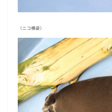
（ニコ横姿）