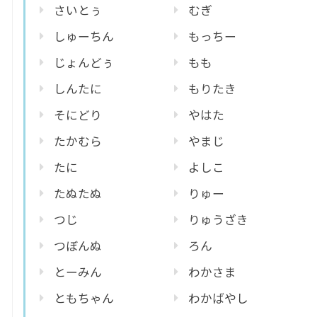
さいとぅ
むぎ
しゅーちん
もっちー
じょんどぅ
もも
しんたに
もりたき
そにどり
やはた
たかむら
やまじ
たに
よしこ
たぬたぬ
りゅー
つじ
りゅうざき
つぼんぬ
ろん
とーみん
わかさま
ともちゃん
わかばやし