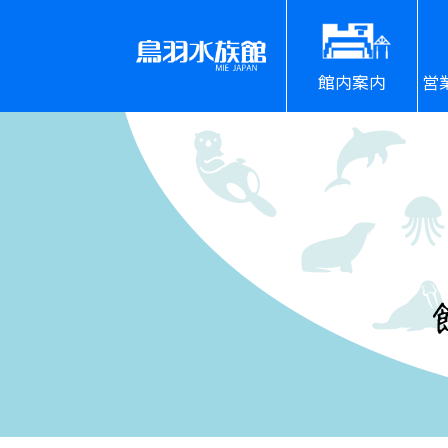
館内案内
営