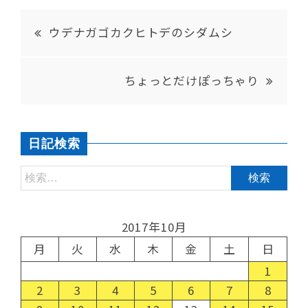
ウデナガゴカクヒトデのシダムシ
ちょっとだけぽっちゃり
日記検索
2017年10月
月
火
水
木
金
土
日
1
2
3
4
5
6
7
8