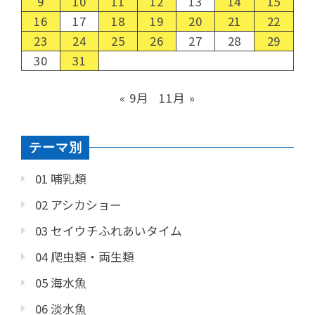
9
10
11
12
13
14
15
16
17
18
19
20
21
22
23
24
25
26
27
28
29
30
31
« 9月
11月 »
テーマ別
01 哺乳類
02 アシカショー
03 セイウチふれあいタイム
04 爬虫類・両生類
05 海水魚
06 淡水魚