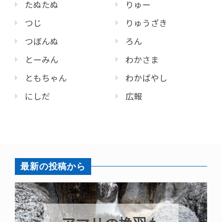
たぬたぬ
りゅー
つじ
りゅうざき
つぼんぬ
ろん
とーみん
わかさま
ともちゃん
わかばやし
にしだ
広報
最新の投稿から