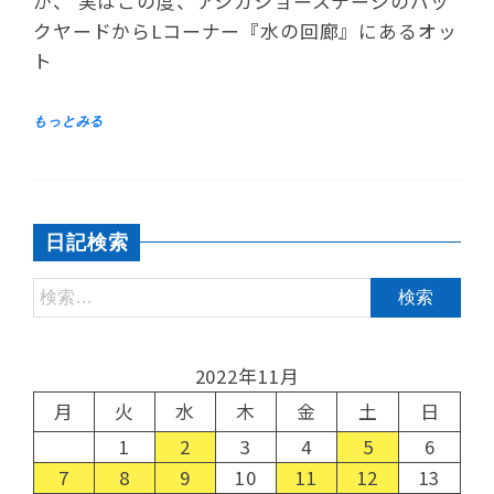
が、 実はこの度、アシカショーステージのバッ
クヤードからLコーナー『水の回廊』にあるオッ
ト
日記検索
2022年11月
月
火
水
木
金
土
日
1
2
3
4
5
6
7
8
9
10
11
12
13