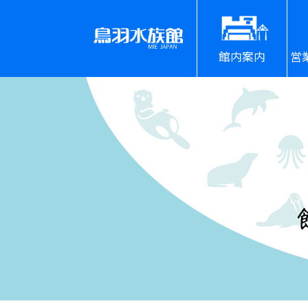
館内案内
営