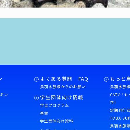
ン
よくある質問 FAQ
もっと
鳥羽水族館からのお願い
鳥羽水族館
ポン
CATV「
学生団体向け情報
作）
学習プログラム
様
定期刊行
昼食
TOBA SU
学生団体向け資料
鳥羽水族