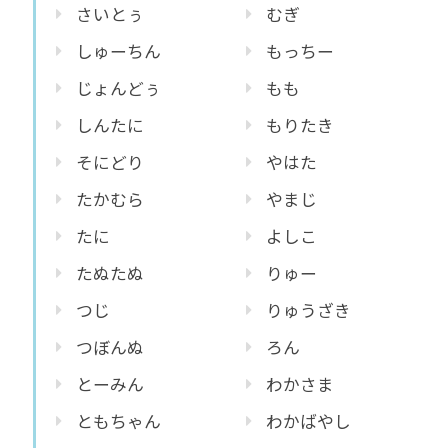
さいとぅ
むぎ
しゅーちん
もっちー
じょんどぅ
もも
しんたに
もりたき
そにどり
やはた
たかむら
やまじ
たに
よしこ
たぬたぬ
りゅー
つじ
りゅうざき
つぼんぬ
ろん
とーみん
わかさま
ともちゃん
わかばやし