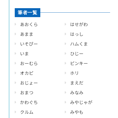
筆者一覧
あおくら
はせがわ
あまま
はっし
いそぴー
ハムくま
いま
ひじー
おーむら
ピンキー
オカピ
ホリ
おじょー
まえだ
おまつ
みなみ
かわぐち
みやじゃが
クルム
みやも