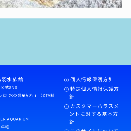
鳥羽水族館
個人情報保護方針
公式SNS
特定個人情報保護方
もっと! 水の惑星紀行」（ZTV制
針
カスタマーハラスメ
誌
ントに対する基本方
PER AQUARIUM
針
館年報