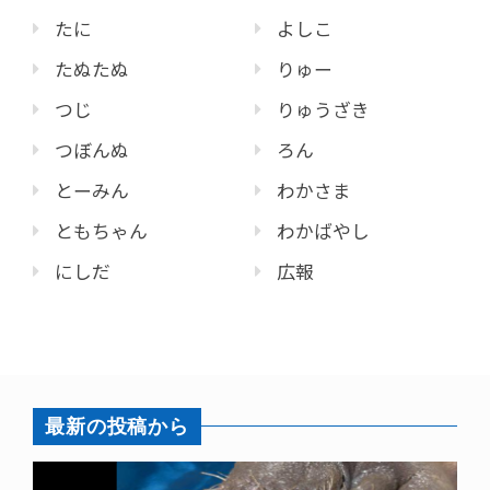
たに
よしこ
たぬたぬ
りゅー
つじ
りゅうざき
つぼんぬ
ろん
とーみん
わかさま
ともちゃん
わかばやし
にしだ
広報
最新の投稿から