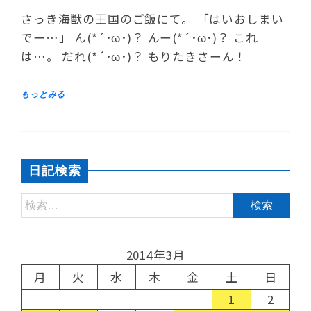
さっき海獣の王国のご飯にて。 「はいおしまい
でー…」 ん(*´･ω･)？ んー(*´･ω･)？ これ
は…。 だれ(*´･ω･)？ もりたきさーん！
日記検索
2014年3月
月
火
水
木
金
土
日
1
2