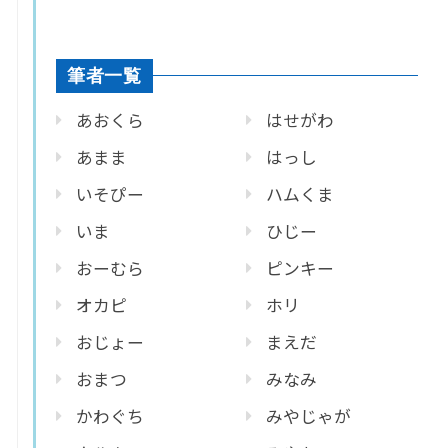
筆者一覧
あおくら
はせがわ
あまま
はっし
いそぴー
ハムくま
いま
ひじー
おーむら
ピンキー
オカピ
ホリ
おじょー
まえだ
おまつ
みなみ
かわぐち
みやじゃが