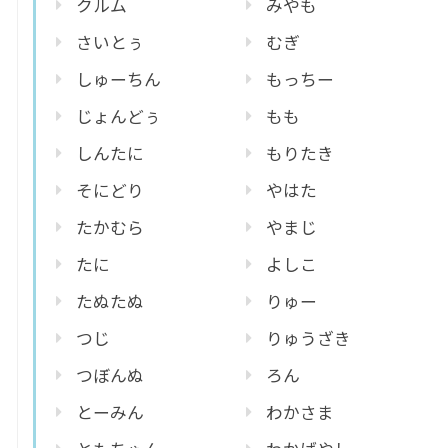
クルム
みやも
さいとぅ
むぎ
しゅーちん
もっちー
じょんどぅ
もも
しんたに
もりたき
そにどり
やはた
たかむら
やまじ
たに
よしこ
たぬたぬ
りゅー
つじ
りゅうざき
つぼんぬ
ろん
とーみん
わかさま