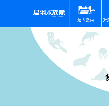
館内案内
営