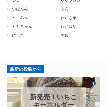
つじ
りゅうざき
つぼんぬ
ろん
とーみん
わかさま
ともちゃん
わかばやし
にしだ
広報
最新の投稿から
パラオオウム
ちこ
ガイが交接して
ー