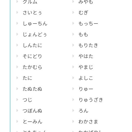
クルム
みやも
さいとぅ
むぎ
しゅーちん
もっちー
じょんどぅ
もも
しんたに
もりたき
そにどり
やはた
たかむら
やまじ
たに
よしこ
たぬたぬ
りゅー
つじ
りゅうざき
つぼんぬ
ろん
とーみん
わかさま