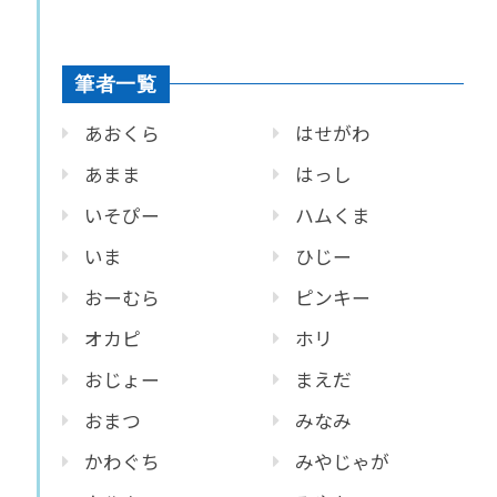
筆者一覧
あおくら
はせがわ
あまま
はっし
いそぴー
ハムくま
いま
ひじー
おーむら
ピンキー
オカピ
ホリ
おじょー
まえだ
おまつ
みなみ
かわぐち
みやじゃが