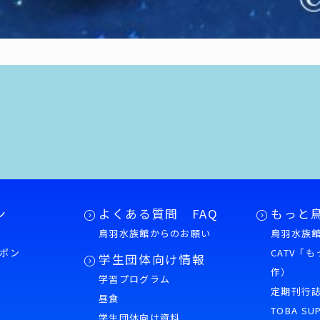
ン
よくある質問 FAQ
もっと
鳥羽水族館からのお願い
鳥羽水族館
ポン
CATV「
学生団体向け情報
作）
学習プログラム
様
定期刊行
昼食
TOBA SU
学生団体向け資料