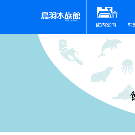
館内案内
営