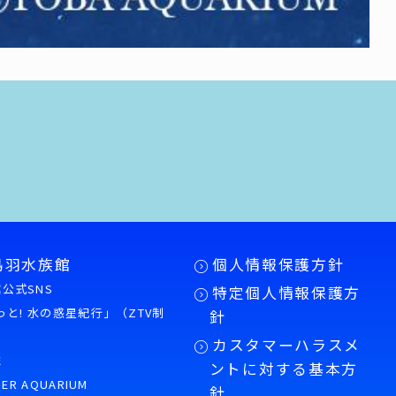
鳥羽水族館
個人情報保護方針
公式SNS
特定個人情報保護方
もっと! 水の惑星紀行」（ZTV制
針
カスタマーハラスメ
誌
ントに対する基本方
PER AQUARIUM
針