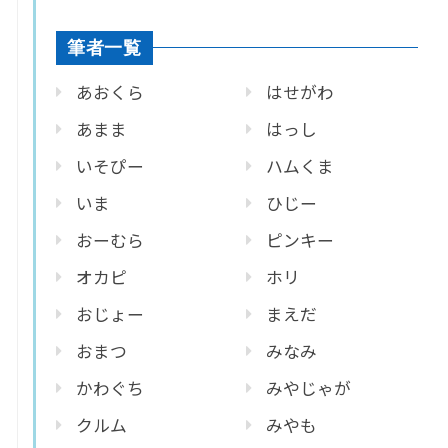
筆者一覧
あおくら
はせがわ
あまま
はっし
いそぴー
ハムくま
いま
ひじー
おーむら
ピンキー
オカピ
ホリ
おじょー
まえだ
おまつ
みなみ
かわぐち
みやじゃが
クルム
みやも