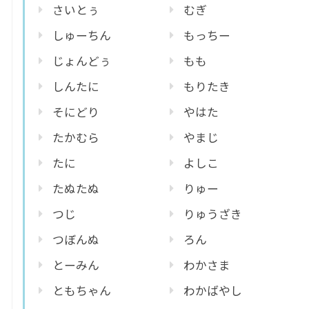
さいとぅ
むぎ
しゅーちん
もっちー
じょんどぅ
もも
しんたに
もりたき
そにどり
やはた
たかむら
やまじ
たに
よしこ
たぬたぬ
りゅー
つじ
りゅうざき
つぼんぬ
ろん
とーみん
わかさま
ともちゃん
わかばやし