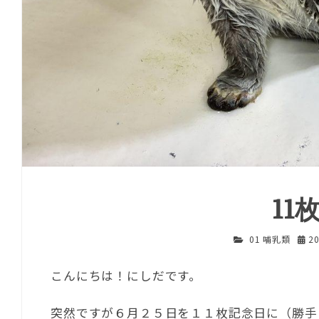
11
01 哺乳類
2
こんにちは！にしだです。
突然ですが６月２５日を１１枚記念日に（勝手