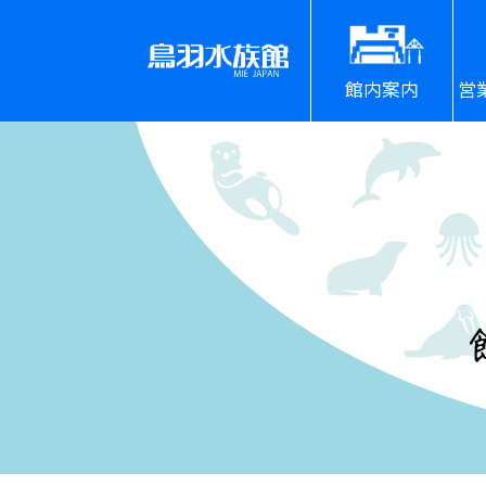
館内案内
営