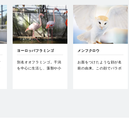
ヨーロッパフラミンゴ
メンフクロウ
す
別名オオフラミンゴ。干潟
お面をつけたような顔が名
カ
を中心に生活し、藻類や小
前の由来。この顔でパラボ
広
型甲殻類を餌にしている。
ラアンテナのように音を集
くち…
める…