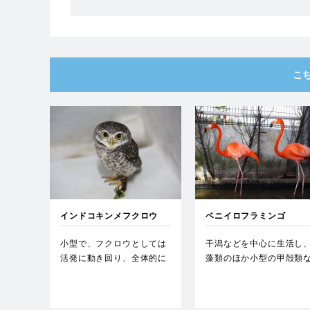
こ
インドコキンメフクロウ
ベニイロフラミンゴ
小型で、フクロウとしては
干潟などを中心に生活し
活発に動き回り、全体的に
藻類のほか小型の甲殻類
丸みを帯びた外観をもつ。
どを食べている。鮮やか
野生…
赤い…