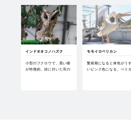
インドオオコノハズク
モモイロペリカン
小型のフクロウで、黒い瞳
繁殖期になると体色がう
が特徴的。頭に付いた耳の
いピンク色になる。ペリ
ように見える羽は、羽角と
ンの中では大型種で翼を
呼ば…
げる…