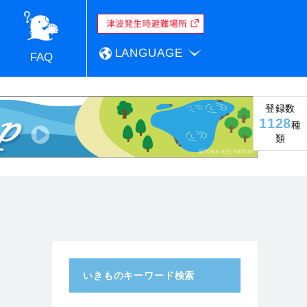
LANGUAGE
FAQ
登録数
1128
種
類
いきものキーワード検索