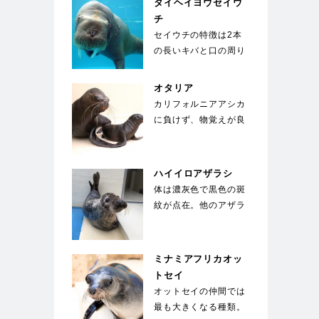
タイヘイヨウセイウ
チ
セイウチの特徴は2本
の長いキバと口の周り
の400～500本のヒ
ゲ。キバは上顎の犬…
オタリア
カリフォルニアアシカ
に負けず、物覚えが良
い。体は水中を泳ぐの
に適した流線形。体
色…
ハイイロアザラシ
体は濃灰色で黒色の斑
紋が点在。他のアザラ
シとは違い、馬のよう
な長い顔が特徴的。
国…
ミナミアフリカオッ
トセイ
オットセイの仲間では
最も大きくなる種類。