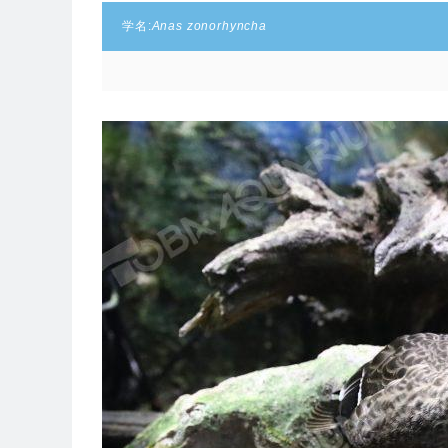
学名:
Anas zonorhyncha