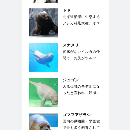
体を覆う剛毛の下には
綿毛のような下毛が
トド
密…
北海道沿岸に生息する
アシカ科最大種。オス
は体長3m、体重1000
㎏にも成長する。…
スナメリ
背鰭がないイルカの仲
間で、お肌がツルツ
ル。東京湾、名古屋
港、大阪湾にも生息す
る身…
ジュゴン
人魚伝説のモデルにな
ったと言われ、浅瀬に
生える海草を餌にして
いる。世界中でも飼
育…
ゴマフアザラシ
国内の動物園・水族館
で最も多く飼育されて