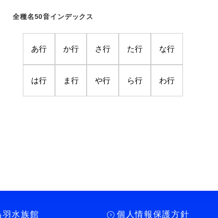
全種名50音インデックス
あ行
か行
さ行
た行
な行
は行
ま行
や行
ら行
わ行
鳥羽水族館
個人情報保護方針