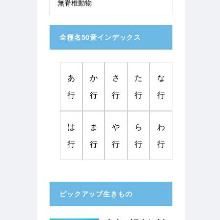
無脊椎動物
全種名50音インデックス
あ
か
さ
た
な
行
行
行
行
行
は
ま
や
ら
わ
行
行
行
行
行
ピックアップ生きもの