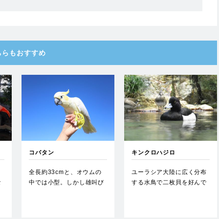
ちらもおすすめ
コバタン
キンクロハジロ
、
全長約33cmと、オウムの
ユーラシア大陸に広く分布
な
中では小型。しかし雄叫び
する水鳥で二枚貝を好んで
な
は大型のオウムのように大
食べる。日本には冬に飛来
声…
する…