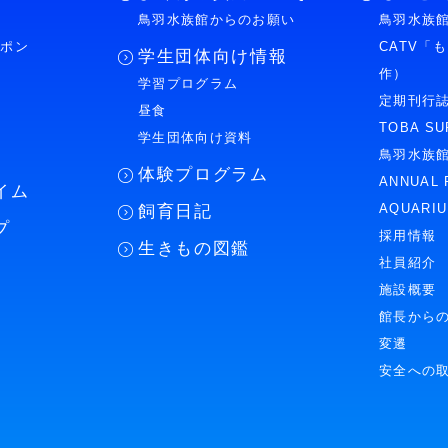
鳥羽水族館からのお願い
鳥羽水族館
ーポン
CATV「
学生団体向け情報
作）
学習プログラム
様
定期刊行
昼食
TOBA SU
学生団体向け資料
鳥羽水族
体験プログラム
ANNUAL 
イム
AQUARI
飼育日記
プ
採用情報
生きもの図鑑
社員紹介
施設概要
館長から
変遷
安全への