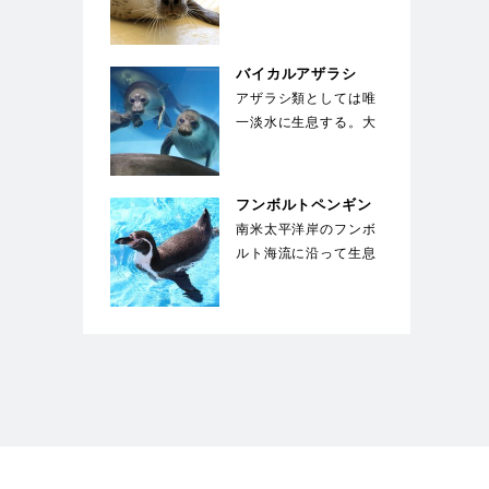
いる種類のアザラシ。
体は薄い灰色で、多
数…
バイカルアザラシ
アザラシ類としては唯
一淡水に生息する。大
きな目が特徴で、生ま
れた子供は全身が白
い…
フンボルトペンギン
南米太平洋岸のフンボ
ルト海流に沿って生息
することからこの名が
ついた。胸に黒い帯
が…