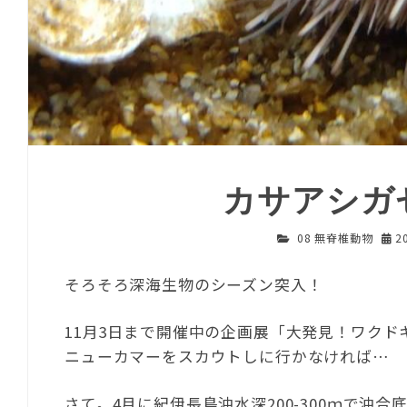
カサアシガ
08 無脊椎動物
2
そろそろ深海生物のシーズン突入！
11月3日まで開催中の企画展「大発見！ワクド
ニューカマーをスカウトしに行かなければ…
さて。4月に紀伊長島沖水深200-300ｍで沖