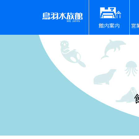
館内案内
営