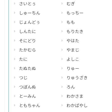
さいとぅ
むぎ
しゅーちん
もっちー
じょんどぅ
もも
しんたに
もりたき
そにどり
やはた
たかむら
やまじ
たに
よしこ
たぬたぬ
りゅー
つじ
りゅうざき
つぼんぬ
ろん
とーみん
わかさま
ともちゃん
わかばやし