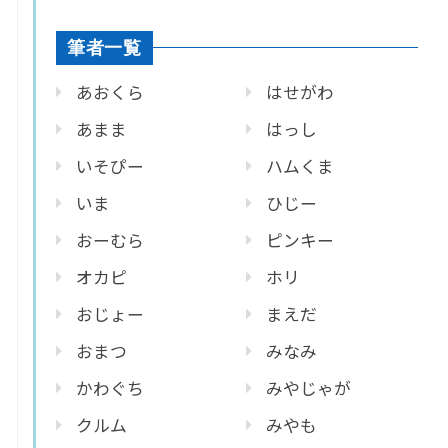
筆者一覧
あおくら
はせがわ
あまま
はっし
いそぴー
ハムくま
いま
ひじー
おーむら
ピンキー
オカピ
ホリ
おじょー
まえだ
おまつ
みなみ
かわぐち
みやじゃが
クルム
みやも