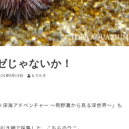
ゼじゃないか！
025年9月19日
もりたき
キ深海アドベンチャー ～熊野灘から見る深世界～」も
合底引き網で採集した、こちらのウニ。