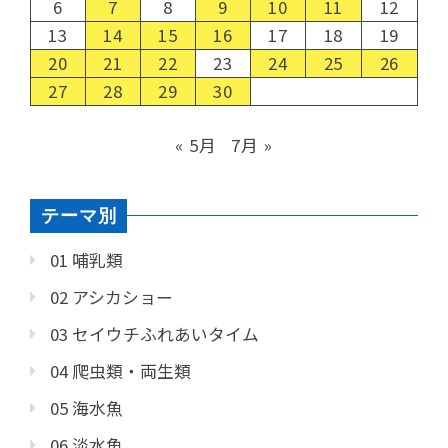
6
7
8
9
10
11
12
13
14
15
16
17
18
19
20
21
22
23
24
25
26
27
28
29
30
« 5月
7月 »
テーマ別
01 哺乳類
02 アシカショー
03 セイウチふれあいタイム
04 爬虫類・両生類
05 海水魚
06 淡水魚