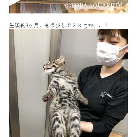
生後約3ヶ月、もう少しで２ｋｇか、、！