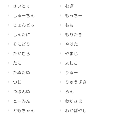
さいとぅ
むぎ
しゅーちん
もっちー
じょんどぅ
もも
しんたに
もりたき
そにどり
やはた
たかむら
やまじ
たに
よしこ
たぬたぬ
りゅー
つじ
りゅうざき
つぼんぬ
ろん
とーみん
わかさま
ともちゃん
わかばやし