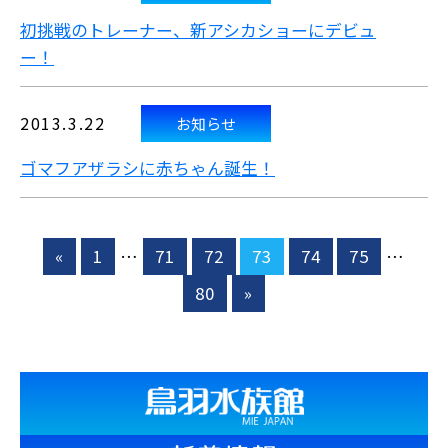
初挑戦のトレーナー、新アシカショーにデビュ
ー！
2013.3.22
お知らせ
ゴマフアザラシに赤ちゃん誕生！
«
1
…
71
72
73
74
75
…
80
»