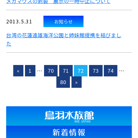
メガマウスの剥製 展示の一時中止について
2013.5.31
お知らせ
台湾の花蓮遠雄海洋公園と姉妹館提携を結びまし
た
«
1
…
70
71
72
73
74
…
80
»
新着情報