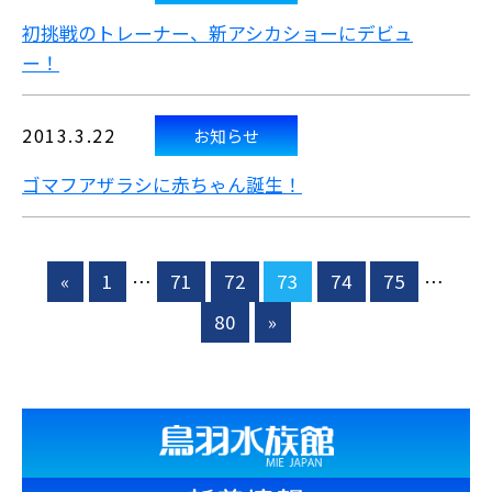
初挑戦のトレーナー、新アシカショーにデビュ
ー！
2013.3.22
お知らせ
ゴマフアザラシに赤ちゃん誕生！
«
1
…
71
72
73
74
75
…
80
»