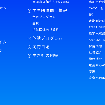
鳥羽水族館からのお願い
鳥羽水族館
ポン
CATV「
学生団体向け情報
作）
学習プログラム
様
定期刊行
昼食
TOBA SU
学生団体向け資料
鳥羽水族
体験プログラム
ANNUAL 
イム
飼育日記
採用情報
プ
社員紹介
生きもの図鑑
施設概要
館長から
変遷
安全への