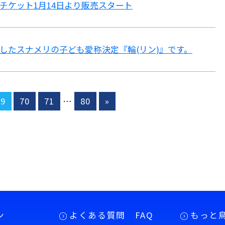
チケット1月14日より販売スタート
したスナメリの子ども愛称決定
『輪(リン)』です。
69
70
71
…
80
»
ン
よくある質問 FAQ
もっと