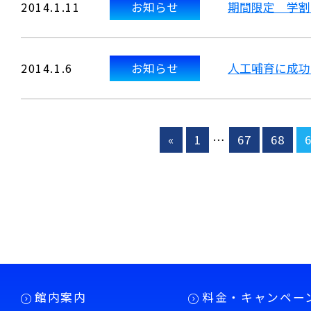
2014.1.11
お知らせ
期間限定 学割
2014.1.6
お知らせ
人工哺育に成功
«
1
…
67
68
館内案内
料金・キャンペー