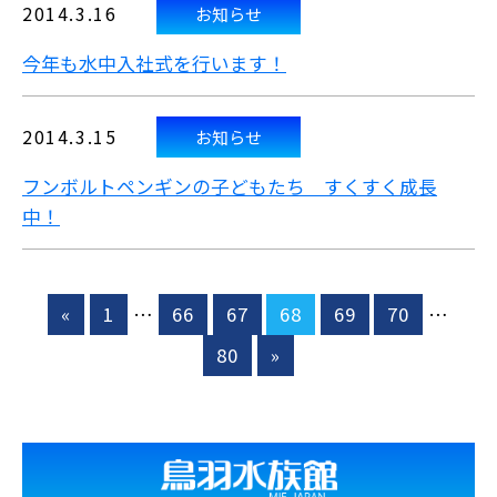
2014.3.16
お知らせ
今年も水中入社式を行います！
2014.3.15
お知らせ
フンボルトペンギンの子どもたち すくすく成長
中！
«
1
…
66
67
68
69
70
…
80
»