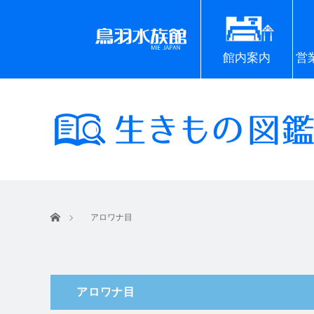
館内案内
営
ホーム
アロワナ目
アロワナ目