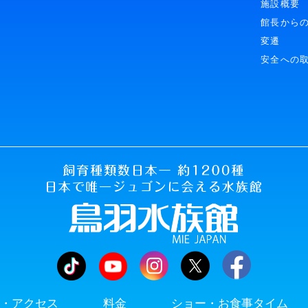
施設概要
館長から
変遷
安全への
・アクセス
料金
ショー・お食事タイム