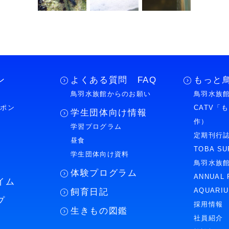
ン
よくある質問 FAQ
もっと
鳥羽水族館からのお願い
鳥羽水族館
ーポン
CATV「
学生団体向け情報
作）
学習プログラム
様
定期刊行
昼食
TOBA SU
学生団体向け資料
鳥羽水族
体験プログラム
ANNUAL 
イム
AQUARI
飼育日記
プ
採用情報
生きもの図鑑
社員紹介