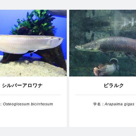
シルバーアロワナ
ピラルク
：
Osteoglossum bicirrhosum
学名：
Arapaima gigas