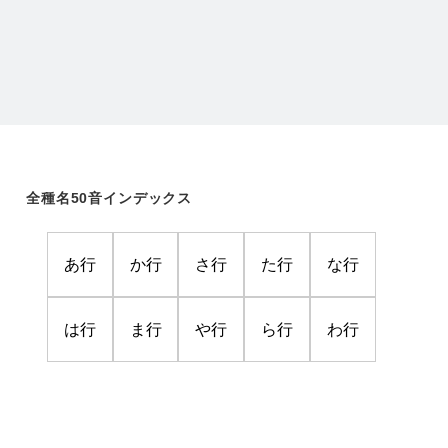
全種名50音インデックス
あ行
か行
さ行
た行
な行
は行
ま行
や行
ら行
わ行