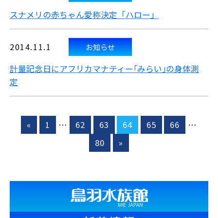
スナメリの赤ちゃん愛称決定「ハロー」
2014.11.1
お知らせ
計量記念日に
アフリカマナティー｢みらい｣の身体測
定
«
1
…
62
63
64
65
66
…
80
»