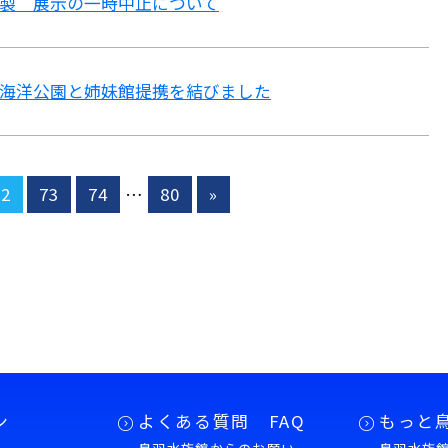
製 展示の一時中止について
海洋公園と姉妹館提携を結びました
72
73
74
…
80
»
ン
よくある質問 FAQ
もっと