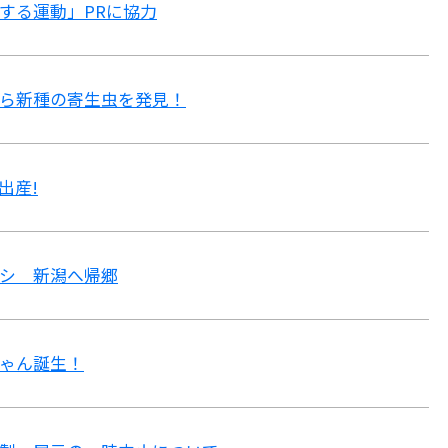
する運動」PRに協力
ら新種の寄生虫を発見！
出産!
シ 新潟へ帰郷
ゃん誕生！