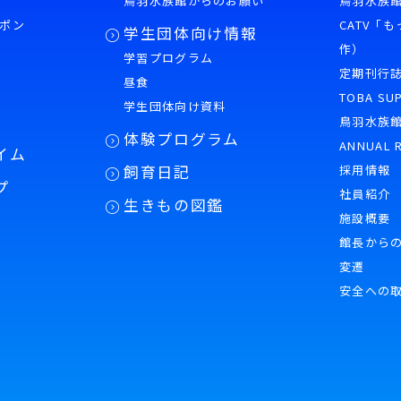
鳥羽水族館からのお願い
鳥羽水族館
ポン
CATV「
学生団体向け情報
作）
学習プログラム
様
定期刊行
昼食
TOBA SU
学生団体向け資料
鳥羽水族
体験プログラム
ANNUAL 
イム
飼育日記
採用情報
プ
社員紹介
生きもの図鑑
施設概要
館長から
変遷
安全への