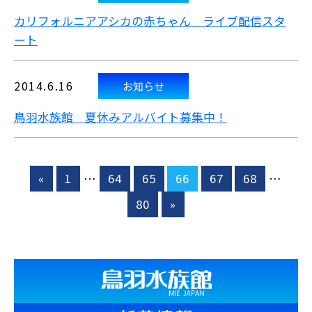
カリフォルニアアシカの赤ちゃん ライブ配信スタ
ート
2014.6.16
お知らせ
鳥羽水族館 夏休みアルバイト募集中！
«
1
…
64
65
66
67
68
…
80
»