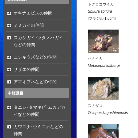
トグロコウイカ
Spilura spilura
オキナエビスの仲間
[ブラジル:1.6cm]
ミミガイの仲間
スカシガイ･ツタノハガイ
などの仲間
ニシキウズなどの仲間
ハナイカ
Metasepia tullbergi
サザエの仲間
アマオブネなどの仲間
中腹足目
スナダコ
タニシ･タマキビ･ムカデガ
Octopus kagoshimensis
イなどの仲間
カワニナ･ウミニナなどの
仲間