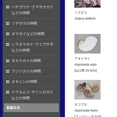
ハナゴウナ･クマサカガイ
などの仲間
ミズダコ
Octpus dofleini
ソデボラの仲間
タマガイなどの仲間
シラタマガイ･ウミウサギ
などの仲間
アオイガイ
タカラガイの仲間
Argonauta argo
フジツガイの仲間
[山口県:16.0cm]
オキニシの仲間
トウカムリ･ヤツシロガイ
などの仲間
タコブネ
新腹足目
Argonauta hians
[フィリピン:6.2cm]