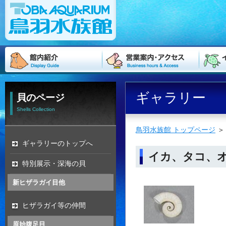
ギャラリー
貝のページ
Shells Collection
鳥羽水族館 トップページ
ギャラリーのトップへ
イカ、タコ、
特別展示・深海の貝
新ヒザラガイ目他
ヒザラガイ等の仲間
原始腹足目