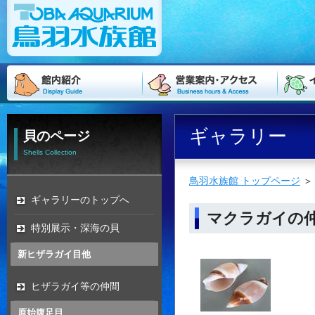
ギャラリー
貝のページ
Shells Collection
鳥羽水族館 トップページ
ギャラリーのトップへ
マクラガイの
特別展示・深海の貝
新ヒザラガイ目他
ヒザラガイ等の仲間
原始腹足目