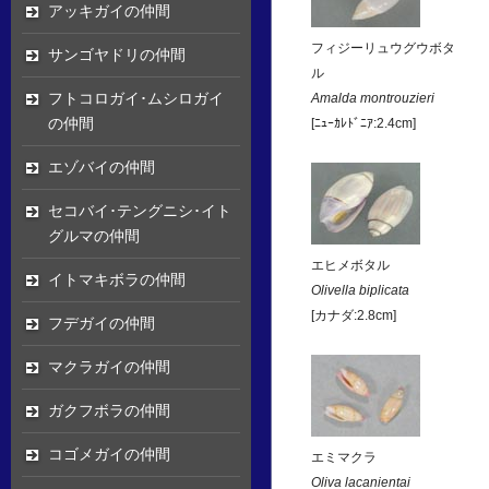
アッキガイの仲間
フィジーリュウグウボタ
サンゴヤドリの仲間
ル
フトコロガイ･ムシロガイ
Amalda montrouzieri
の仲間
[ﾆｭｰｶﾚﾄﾞﾆｱ:2.4cm]
エゾバイの仲間
セコバイ･テングニシ･イト
グルマの仲間
エヒメボタル
イトマキボラの仲間
Olivella biplicata
[カナダ:2.8cm]
フデガイの仲間
マクラガイの仲間
ガクフボラの仲間
コゴメガイの仲間
エミマクラ
Oliva lacanientai