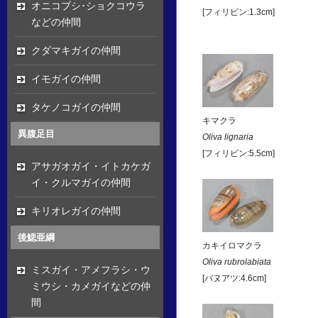
オニコブシ･ショクコウラ
[フィリピン:1.3cm]
などの仲間
クダマキガイの仲間
イモガイの仲間
タケノコガイの仲間
キマクラ
異腹足目
Oliva lignaria
[フィリピン:5.5cm]
アサガオガイ・イトカケガ
イ・クルマガイの仲間
キリオレガイの仲間
後鰓亜綱
カキイロマクラ
Oliva rubrolabiata
ミスガイ・アメフラシ・ウ
[バヌアツ:4.6cm]
ミウシ・カメガイなどの仲
間