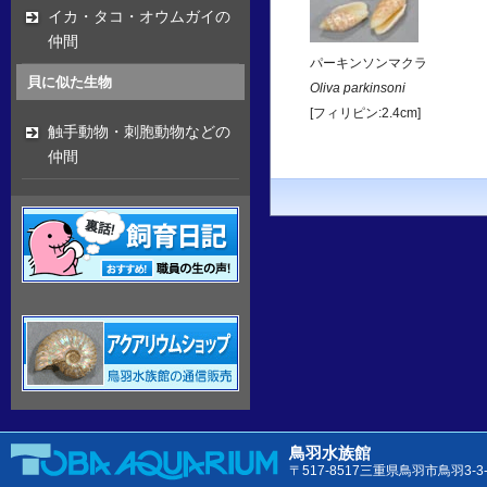
イカ・タコ・オウムガイの
仲間
パーキンソンマクラ
貝に似た生物
Oliva parkinsoni
[フィリピン:2.4cm]
触手動物・刺胞動物などの
仲間
鳥羽水族館
〒517-8517三重県鳥羽市鳥羽3-3-