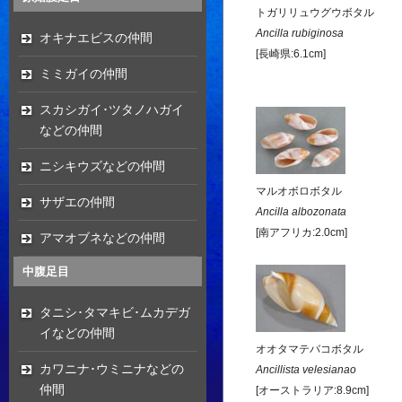
トガリリュウグウボタル
Ancilla rubiginosa
オキナエビスの仲間
[長崎県:6.1cm]
ミミガイの仲間
スカシガイ･ツタノハガイ
などの仲間
ニシキウズなどの仲間
マルオボロボタル
サザエの仲間
Ancilla albozonata
[南アフリカ:2.0cm]
アマオブネなどの仲間
中腹足目
タニシ･タマキビ･ムカデガ
イなどの仲間
オオタマテバコボタル
カワニナ･ウミニナなどの
Ancillista velesianao
仲間
[オーストラリア:8.9cm]