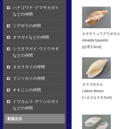
ハナゴウナ･クマサカガイ
などの仲間
ソデボラの仲間
キサキリュウグウボタル
タマガイなどの仲間
Amalda hayashii
[台湾:5.6cm]
シラタマガイ･ウミウサギ
などの仲間
タカラガイの仲間
フジツガイの仲間
タマゴボタル
オキニシの仲間
Latirus filosus
[ベネズエラ:5.5cm]
トウカムリ･ヤツシロガイ
などの仲間
新腹足目