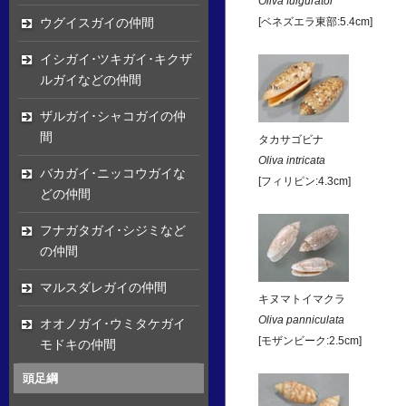
Oliva fulgurator
ウグイスガイの仲間
[ベネズエラ東部:5.4cm]
イシガイ･ツキガイ･キクザ
ルガイなどの仲間
ザルガイ･シャコガイの仲
間
タカサゴビナ
Oliva intricata
バカガイ･ニッコウガイな
[フィリピン:4.3cm]
どの仲間
フナガタガイ･シジミなど
の仲間
マルスダレガイの仲間
キヌマトイマクラ
Oliva panniculata
オオノガイ･ウミタケガイ
[モザンビーク:2.5cm]
モドキの仲間
頭足綱