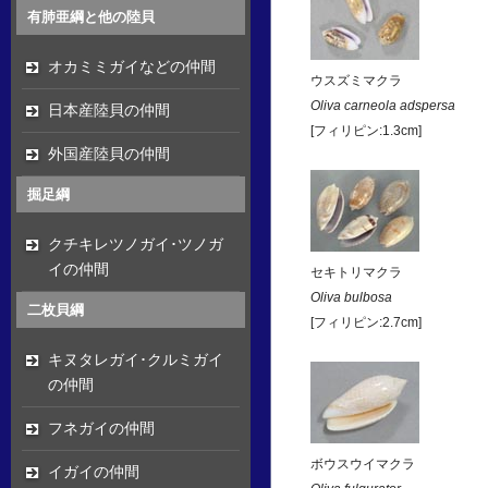
有肺亜綱と他の陸貝
オカミミガイなどの仲間
ウスズミマクラ
Oliva carneola adspersa
日本産陸貝の仲間
[フィリピン:1.3cm]
外国産陸貝の仲間
掘足綱
クチキレツノガイ･ツノガ
イの仲間
セキトリマクラ
Oliva bulbosa
二枚貝綱
[フィリピン:2.7cm]
キヌタレガイ･クルミガイ
の仲間
フネガイの仲間
ボウスウイマクラ
イガイの仲間